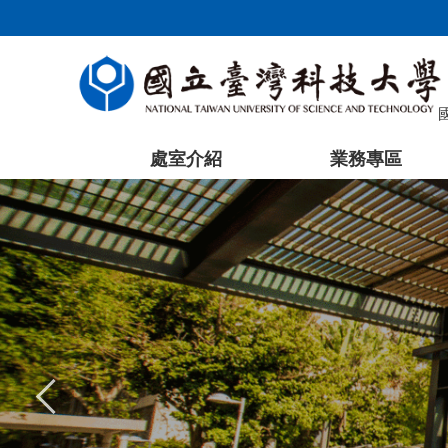
跳
到
主
要
內
容
處室介紹
業務專區
區