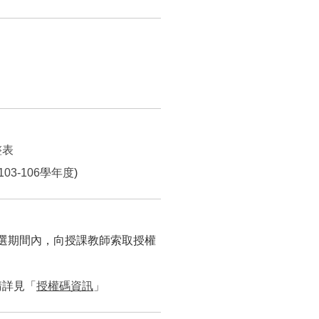
整表
103-106學年度
)
選期間內，向授課教師索取授權
請詳見「
授權碼資訊
」