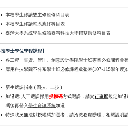
本校學生修讀雙主修應修科目表
本校學生修讀輔系應修科目表
臺灣大學系統學生修讀臺灣科技大學輔雙應修科目表
科技學士學位學程課程】
各工程、電資、管理、創意設計學院學士班專業必修課程彙
應用科技學院不分系學士班必修課程彙整表
(
107-115學年度
)(
新生選課指南 (
四技
、
二技
)
加退選: 人工選課採用
授權碼
方式選課，請於
行事曆
規定加退
碼後再登入
學生資訊系統
加選
特殊狀況無法以授權碼加選者，請洽教務處辦理，相關說明