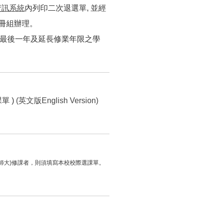
資訊系統
內列印二次退選單, 並經
註冊組辦理。
限最後一年及延長修業年限之學
單 )
(英文版English Version)
、師大)修課者，則須填寫本校校際選課單。