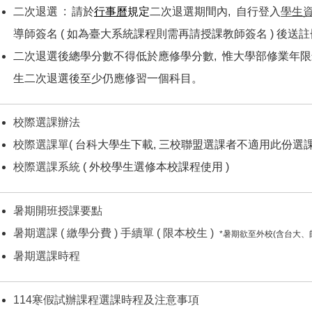
二次退選 : 請於
行事曆
規定
二次退選期間內, 自行登入
學生
導師簽名 ( 如為臺大系統課程則需再請授課教師簽名 ) 後送
二次退選後總學分數不得低於應修學分數, 惟大學部修業年
生二次退選後至少仍應修習一個科目。
校際選課辦法
校際選課單
( 台科大學生下載, 三校聯盟選課者不適用此份選課
校際選課系統
( 外校學生選修本校課程使用 )
暑期開班授課要點
暑期選課 ( 繳學分費 ) 手續單 ( 限本校生 )
*暑期欲至外校(含台大
暑期選課時程
114寒假試辦課程選課時程及注意事項